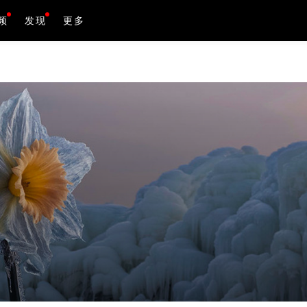
频
发现
图文作品
更多
视频作品
活动
资料