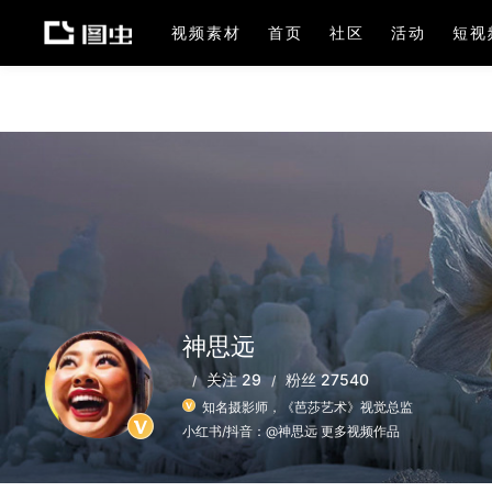
视频素材
首页
社区
活动
短视
神思远
关注 29
粉丝 27540
知名摄影师，《芭莎艺术》视觉总监
小红书/抖音：@神思远 更多视频作品