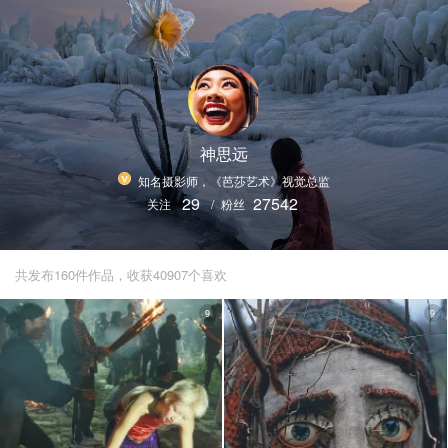
神思远
知名摄影师，《芭莎艺术》视觉总监
29
27542
关注
/
粉丝
共发布160件作品，收获40907个喜欢
9
9