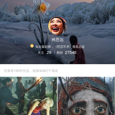
神思远
知名摄影师，《芭莎艺术》视觉总监
29
27545
关注
/
粉丝
共发布160件作品，收获40907个喜欢
9
9