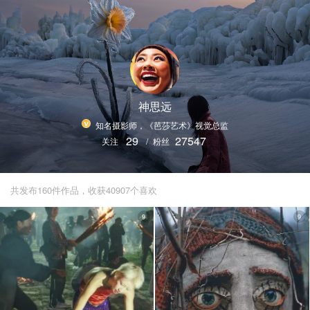
神思远
知名摄影师，《芭莎艺术》视觉总监
29
27547
关注
/
粉丝
共发布160件作品，收获40907个喜欢
9
9