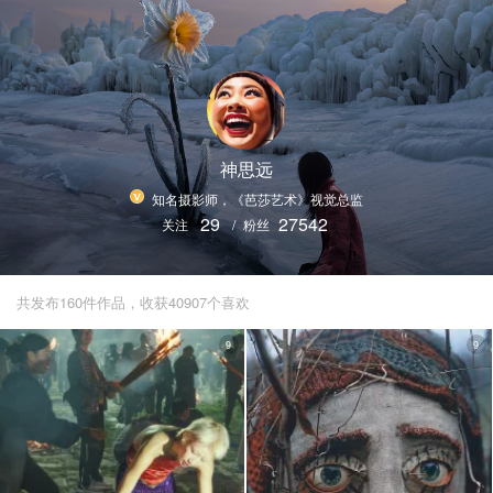
神思远
知名摄影师，《芭莎艺术》视觉总监
29
27542
关注
/
粉丝
共发布160件作品，收获40907个喜欢
9
9